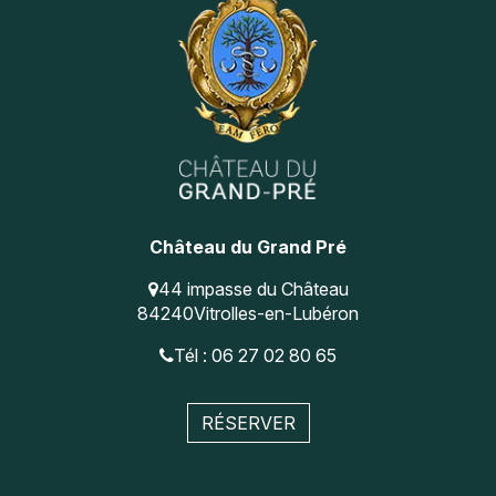
secondaire
Château du Grand Pré
44 impasse du Château
84240
Vitrolles-en-Lubéron
Tél : 06 27 02 80 65
RÉSERVER