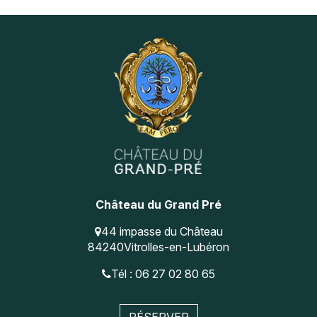
Navigation
Instagram
Pinterest
secondaire
Château du Grand Pré
44 impasse du Château
84240
Vitrolles-en-Lubéron
Tél : 06 27 02 80 65