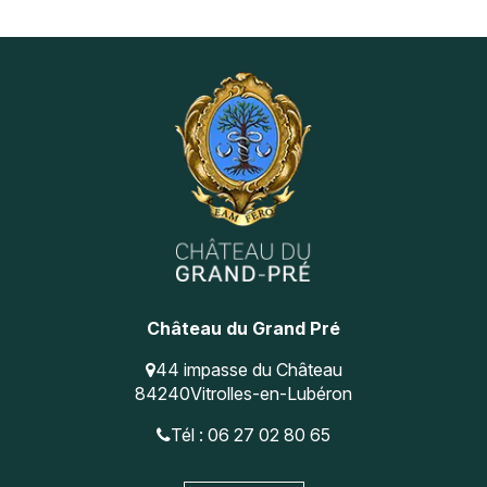
Navigation
Instagram
Pinterest
secondaire
Château du Grand Pré
44 impasse du Château
84240
Vitrolles-en-Lubéron
Tél : 06 27 02 80 65