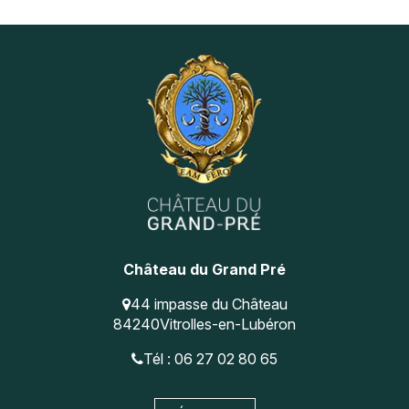
Navigation
Instagram
Pinterest
secondaire
Château du Grand Pré
44 impasse du Château
84240
Vitrolles-en-Lubéron
Tél : 06 27 02 80 65