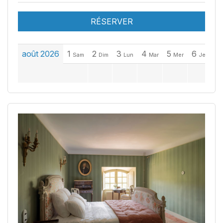
RÉSERVER
août 2026
1
2
3
4
5
6
7
Sam
Dim
Lun
Mar
Mer
Jeu