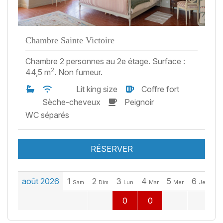
Chambre Sainte Victoire
Chambre 2 personnes au 2e étage. Surface :
2
44,5 m
. Non fumeur.
Lit king size
Coffre fort
Sèche-cheveux
Peignoir
WC séparés
RÉSERVER
août 2026
1
2
3
4
5
6
7
Sam
Dim
Lun
Mar
Mer
Jeu
0
0