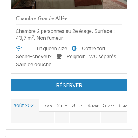
Chambre Grande Allée
Chambre 2 personnes au 2e étage. Surface :
2
43,7 m
. Non fumeur.
Lit queen size
Coffre fort
Sèche-cheveux
Peignoir
WC séparés
Salle de douche
RÉSERVER
août 2026
1
2
3
4
5
6
7
Sam
Dim
Lun
Mar
Mer
Jeu