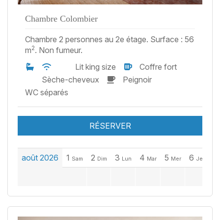
Chambre Colombier
Chambre 2 personnes au 2e étage. Surface : 56
2
m
. Non fumeur.
Lit king size
Coffre fort
Sèche-cheveux
Peignoir
WC séparés
RÉSERVER
août 2026
1
2
3
4
5
6
7
Sam
Dim
Lun
Mar
Mer
Jeu