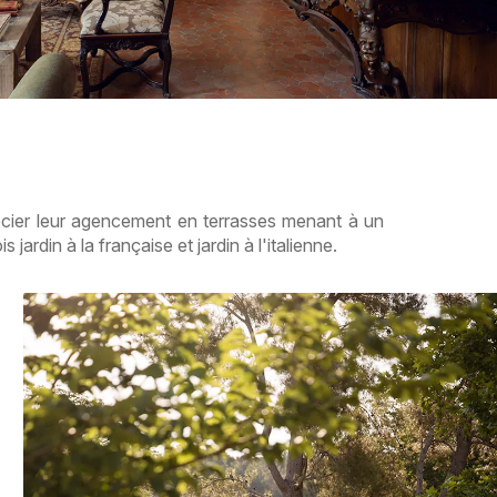
écier leur agencement en terrasses menant à un
rdin à la française et jardin à l'italienne.